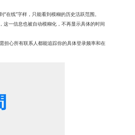
不到“在线”字样，只能看到模糊的历史活跃范围。
态后，这一信息也被自动模糊化，不再显示具体的时间
也无需担心所有联系人都能追踪你的具体登录频率和在