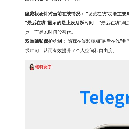
隐藏状态针对当前在线情况：
“隐藏在线”功能主要
“最后在线”显示的是上次活跃时间：
“最后在线”则
点，而是以时间段替代。
双重隐私保护机制：
隐藏在线和模糊“最后在线”共
线时间，从而有效提升了个人空间和自由度。