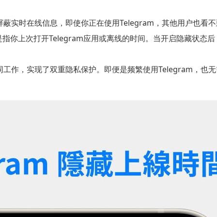
屏蔽实时在线信息，即使你正在使用Telegram，其他用户也看
是指你上次打开Telegram应用或离线的时间。当开启隐藏状
同工作，实现了双重隐私保护。即便是频繁使用Telegram，