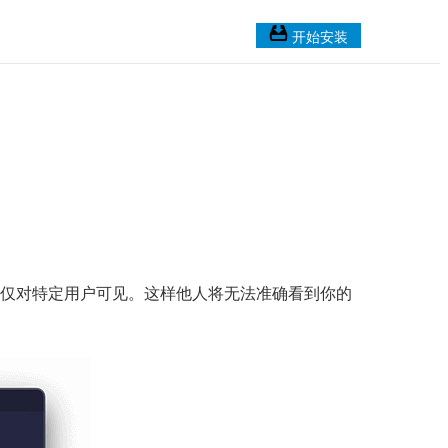
开始安装
见”或仅对特定用户可见。这样他人将无法准确看到你的