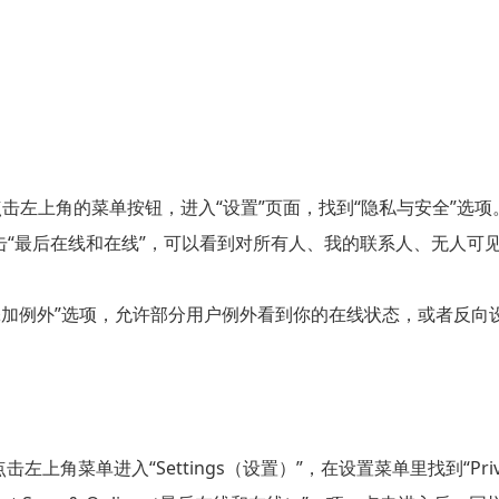
击左上角的菜单按钮，进入“设置”页面，找到“隐私与安全”选项
击“最后在线和在线”，可以看到对所有人、我的联系人、无人可
添加例外”选项，允许部分用户例外看到你的在线状态，或者反向
p，点击左上角菜单进入“Settings（设置）”，在设置菜单里找到“Priva