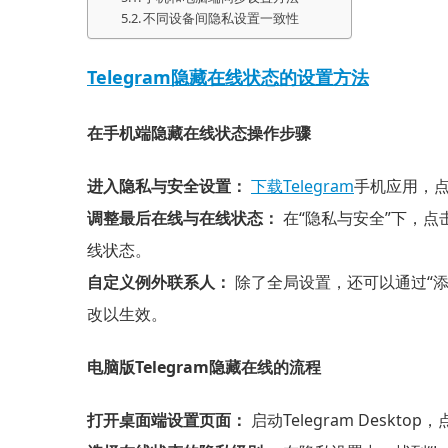
不同设备间隐私设置一致性
Telegram隐藏在线状态的设置方法
在手机端隐藏在线状态操作步骤
进入隐私与安全设置：
下载Telegram
手机应用，点
调整最后在线与在线状态：
在“隐私与安全”下，点
线状态。
自定义例外联系人：
除了全局设置，还可以通过“
改以生效。
电脑版Telegram隐藏在线的流程
打开桌面端设置页面：
启动Telegram Deskto